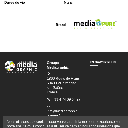
Durée de vie
5 ans
Brand
Connectez-vous afin de visualiser les pièces jointes.
EN SAVOIR PLUS
Groupe
Mediagraphic
1860 Route de Frans
69400 Villefranche-
sur-Saône
France
+33 4 74 09 04 27
info@mediagraphic-
groupe.fr
Nous utilisons des cookies pour vous garantir la meilleure expérience sur
FOLLOW US
notre site. Si vous continuez à utiliser ce dernier, nous considérerons que