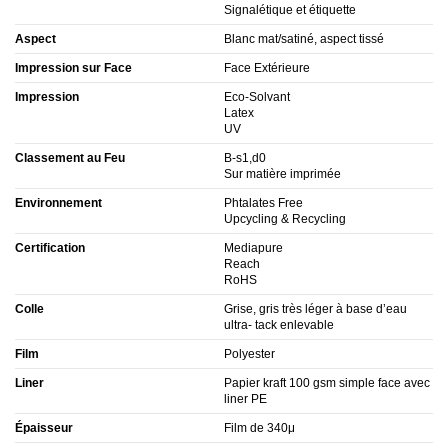
Signalétique et étiquette
Aspect
Blanc mat/satiné, aspect tissé
Impression sur Face
Face Extérieure
Impression
Eco-Solvant
Latex
UV
Classement au Feu
B-s1,d0
Sur matière imprimée
Environnement
Phtalates Free
Upcycling & Recycling
Certification
Mediapure
Reach
RoHS
Colle
Grise, gris très léger à base d’eau
ultra- tack enlevable
Film
Polyester
Liner
Papier kraft 100 gsm simple face avec
liner PE
Épaisseur
Film de 340μ