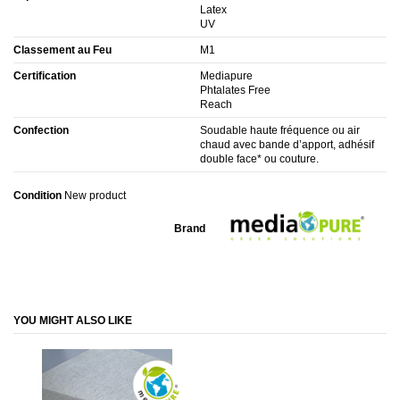
Latex
UV
Classement au Feu
M1
Certification
Mediapure
Phtalates Free
Reach
Confection
Soudable haute fréquence ou air
chaud avec bande d’apport, adhésif
double face* ou couture.
Condition
New product
Brand
Connectez-vous afin de visualiser les pièces jointes.
YOU MIGHT ALSO LIKE