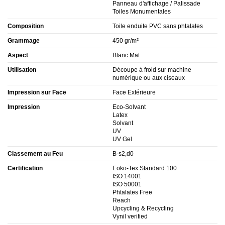
Panneau d'affichage / Palissade
Toiles Monumentales
Composition
Toile enduite PVC sans phtalates
Grammage
450 gr/m²
Aspect
Blanc Mat
Utilisation
Découpe à froid sur machine
numérique ou aux ciseaux
Impression sur Face
Face Extérieure
Impression
Eco-Solvant
Latex
Solvant
UV
UV Gel
Classement au Feu
B-s2,d0
Certification
Eoko-Tex Standard 100
ISO 14001
ISO 50001
Phtalates Free
Reach
Upcycling & Recycling
Vynil verified