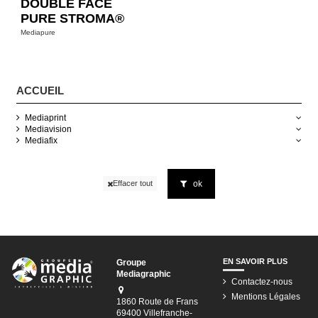
DOUBLE FACE
PURE STROMA®
Mediapure
ACCUEIL
Mediaprint
Mediavision
Mediafix
ok
Effacer tout
EN SAVOIR PLUS
Groupe
Mediagraphic
Contactez-nous
Mentions Légales
1860 Route de Frans
69400 Villefranche-