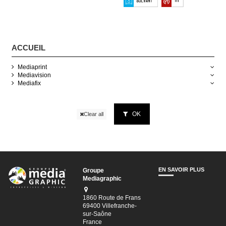
ACCUEIL
Mediaprint
Mediavision
Mediafix
OK
Clear all
EN SAVOIR PLUS
Groupe
Mediagraphic
1860 Route de Frans
69400 Villefranche-
sur-Saône
France