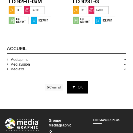
LD 92HT-G/M
LD 923T-G
ACCUEIL
Mediaprint
Mediavision
Mediafix
OK
Clear all
EN SAVOIR PLUS
Groupe
Mediagraphic