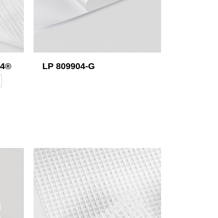
4®
LP 809904-G